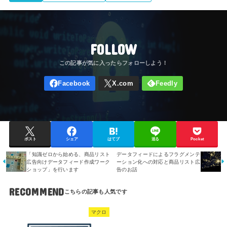
FOLLOW
ポスト
シェア
はてブ
送る
Pocket
「知識ゼロから始める、商品リスト
データフィードによるフラグメンテ
広告向けデータフィード作成ワーク
ーション化への対応と商品リスト広
ショップ」を行います
告のお話
RECOMMEND
マクロ