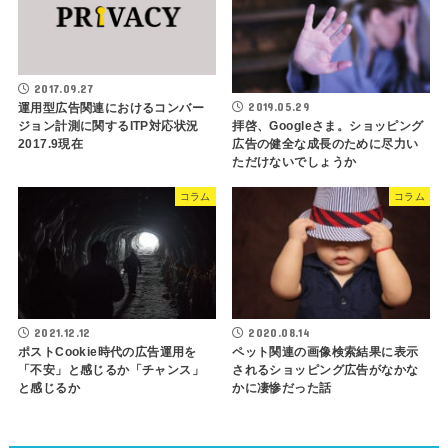
2017.09.27
2019.05.29
運用型広告関連におけるコンバー
ジョン計測に関するITP対応状況
拝啓、Googleさま。ショッピング
2017.9現在
広告の健全な成長のために尽力い
ただけないでしょうか
コラム
コラム
2021.12.12
2020.08.14
ポストCookie時代の広告運用を
ペット関連の画像検索結果に表示
「不安」と感じるか「チャンス」
されるショッピング広告がなかな
と感じるか
かに凄惨だった話