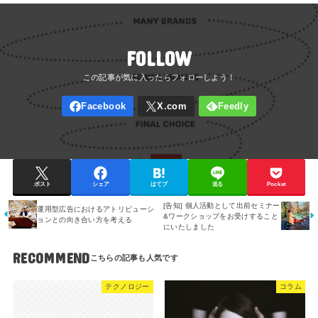
FOLLOW
ポスト
シェア
はてブ
送る
Pocket
[告知] 個人活動として出前セミナー
運用型広告におけるアトリビューシ
&ワークショップをお受けすること
ョンとの向き合い方を考える
にいたしました
RECOMMEND
テクノロジー
コラム