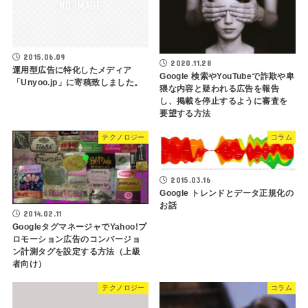
2015.06.09
2020.11.28
運用型広告に特化したメディア
Google 検索やYouTubeで詐欺や卑
「Unyoo.jp」に寄稿致しました。
猥な内容と疑われる広告を報告
し、掲載を停止するように審査を
要望する方法
テクノロジー
コラム
2015.03.16
Google トレンドとデータ正規化の
お話
2014.02.11
GoogleタグマネージャでYahoo!プ
ロモーション広告のコンバージョ
ン計測タグを設定する方法（上級
者向け）
テクノロジー
コラム