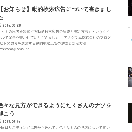
【お知らせ】動的検索広告について書きまし
た
2014.03.28
「ヒトの思考を凌駕する動的検索広告の解説と設定方法」というタイ
トルで記事を書かせていただきました。 アナグラム株式会社のブログ
| ヒトの思考を凌駕する動的検索広告の解説と設定方法
ttp://anagrams.jp/...
色々な見方ができるようにたくさんのナゾを
解こう
2013.07.14
今回はリスティング広告から外れて、色々なものの見方について書い