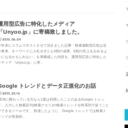
運用型広告に特化したメディア
「Unyoo.jp」に寄稿致しました。
2015.06.09
昨年末にコラムでポストさせて頂きました記事「検索連動型広告は近
い将来、キーワードに入札せずとも6割の成果、8割の売上を占めるよ
うになるかもしれない」を再構成した内容を、運用型広告に特化した
メディア「Unyoo.jp」に寄...
Google トレンドとデータ正規化のお話
2015.03.16
SEMに携わっている方なら1度は利用したことのあるGoogle トレン
ド。入力した検索語句(検索クエリ)の検索トレンドを時系列で追うこと
ができるツールです。 前述したように、Google トレンドでは検索ト
レンドが視覚的...