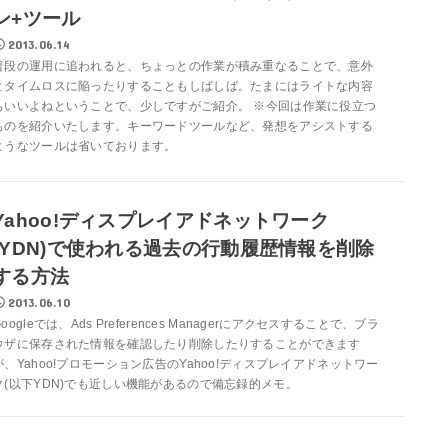
ン+ツール
2013.06.14
普段の運用に追われると、ちょっとの作業が積み重なることで、意外
とタイムロスに陥ったりすることもしばしば。たまにはライトな内容
もいいよねということで、少しですがご紹介。 ※今回は作業に役立つ
ものを紹介いたします。キーワードツールなど、発想をアシストする
ようなツールは省いております。
Yahoo!ディスプレイアドネットワーク
(YDN)で使われる過去の行動履歴情報を削除
する方法
2013.06.10
Googleでは、Ads Preferences Managerにアクセスすることで、ブラ
ウザに保存された情報を確認したり削除したりすることができます
が、Yahoo!プロモーション広告のYahoo!ディスプレイアドネットワー
ク(以下YDN)でも近しい機能があるので備忘録的メモ。