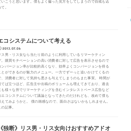
ていこうと思います。僕もよく偏った見方をしてしまうので自戒も込
めて。
エコシステムについて考える
2013.07.06
リス男・リス女なら当たり前のように利用しているリマーケティン
グ。購買モチベーションの高い消費者に対して広告を表示させるので
コンバージョン率が比較的高くなり、効率よくコンバージョンを得る
ことができるのが魅力のメニュー。一方でずーっと追いかけてくるの
で、消費者に対して気持ち悪さも与えてしまうのもまた事実。 時間が
経てば立つほど、広告主や出稿のボリュームも増えてきており、過去
にも様々な所でリマーケティングを含むインタレストベース広告など
のエコシステムについて議論となってきたのだけれども、改めて僕も
考えてみようかと。 僕の雑感なので、面白さはないかもしれません。
この記事。
《独断》リス男・リス女向けおすすめアドオ