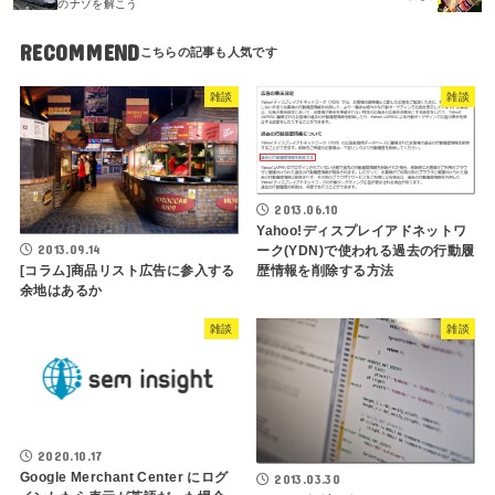
のナゾを解こう
RECOMMEND
雑談
雑談
2013.06.10
Yahoo!ディスプレイアドネットワ
2013.09.14
ーク(YDN)で使われる過去の行動履
[コラム]商品リスト広告に参入する
歴情報を削除する方法
余地はあるか
雑談
雑談
2020.10.17
Google Merchant Center にログ
2013.03.30