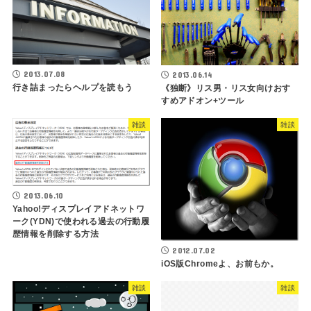
2013.07.08
2013.06.14
行き詰まったらヘルプを読もう
《独断》リス男・リス女向けおす
すめアドオン+ツール
雑談
雑談
2013.06.10
Yahoo!ディスプレイアドネットワ
ーク(YDN)で使われる過去の行動履
歴情報を削除する方法
2012.07.02
iOS版Chromeよ、お前もか。
雑談
雑談