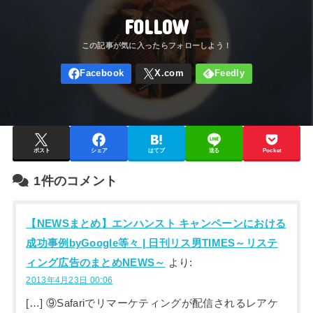
FOLLOW
ポスト
シェア
はてブ
送る
Pocket
1件のコメント
【NEWSまとめ】エンハンスト キャンペーンにおける
成功事例byGoogle等々 | 日刊リス男TIMES～リステ
ィング広告のまとめNEWS～
より:
2013年4月23日 00:06
[…] ⑨Safariでリマーケティングが配信されるレアケ