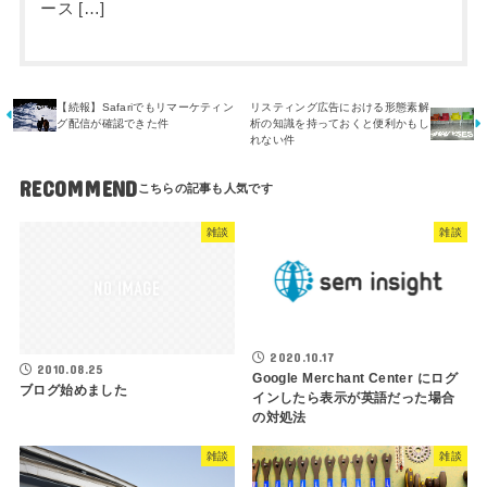
ース […]
【続報】Safariでもリマーケティン
リスティング広告における形態素解
グ配信が確認できた件
析の知識を持っておくと便利かもし
れない件
RECOMMEND
雑談
雑談
2020.10.17
2010.08.25
Google Merchant Center にログ
ブログ始めました
インしたら表示が英語だった場合
の対処法
雑談
雑談