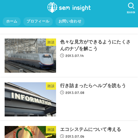
SEARCH
ホーム
プロフィール
お問い合わせ
色々な見方ができるようにたくさ
雑談
んのナゾを解こう
2013.07.14
行き詰まったらヘルプを読もう
雑談
2013.07.08
エコシステムについて考える
雑談
2013.07.06