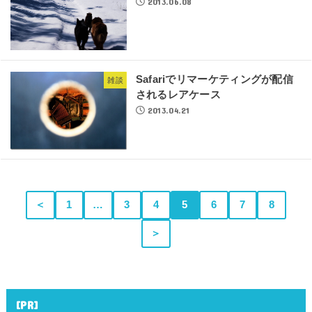
2013.06.08
Safariでリマーケティングが配信
雑談
されるレアケース
2013.04.21
＜
1
…
3
4
5
6
7
8
＞
[PR]