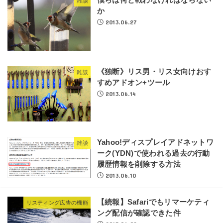
雑談
か
2013.06.27
《独断》リス男・リス女向けおす
雑談
すめアドオン+ツール
2013.06.14
Yahoo!ディスプレイアドネットワ
雑談
ーク(YDN)で使われる過去の行動
履歴情報を削除する方法
2013.06.10
【続報】Safariでもリマーケティ
リスティング広告の機能
ング配信が確認できた件